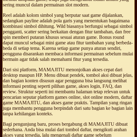
sering muncul dalam permainan slot modern.
Reel adalah kolom simbol yang berputar saat game dijalankan,
sedangkan payline adalah pola garis yang menentukan bagaimana
kombinasi simbol dihitung. Wild biasanya berfungsi sebagai simbol
pengganti, scatter sering berkaitan dengan fitur tambahan, dan free
spin memberi putaran khusus sesuai aturan game. Bonus round
dapat muncul sebagai mini game atau fitur tambahan yang berbeda-
beda di setiap tema. Karena setiap game punya aturan sendiri,
pengguna disarankan membaca informasi permainan sebelum mulai
bermain agar tidak salah memahami fitur yang tersedia.
Dari sisi platform, MAMAJITU menonjolkan akses cepat dari
desktop maupun HP. Menu dibuat pendek, tombol aksi dibuat jelas,
dan bagian konten disusun agar pengguna bisa langsung melihat
informasi penting seperti pilihan game, akses login, FAQ, dan
review. Struktur seperti ini membantu halaman tetap relevan untuk
pencarian seputar platform games online, slot online modern, daftar
game MAMAJITU, dan akses game praktis. Tampilan yang ringan
juga membantu pengguna berpindah dari satu bagian ke bagian lain
tanpa kehilangan konteks.
Bagi pengunjung baru, proses bergabung di MAMAJITU dibuat
sederhana. Anda bisa mulai dari tombol daftar, mengikuti arahan
akses yang tersedia, lalu mengenali daftar game sebelum