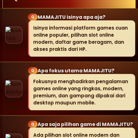
MAMAJITU isinya apa aja?
Q
Isinya informasi platform games cuan
online populer, pilihan slot online
modern, daftar game beragam, dan
akses praktis dari HP.
Apa fokus utama MAMAJITU?
Q
Fokusnya menghadirkan pengalaman
games online yang ringkas, modern,
premium, dan gampang dipakai dari
desktop maupun mobile.
Apa saja pilihan game di MAMAJITU?
Q
Ada pilihan slot online modern dan