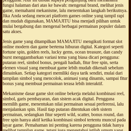
fungsi halaman dari atas ke bawah: mengenal brand, melihat jenis
game, memahami mekanisme, lalu menentukan langkah berikutnya.
Jika Anda sedang mencari platform games online yang tampil rapi
dan mudah digunakan, MAMAJITU bisa menjadi pilihan untuk
mulai bergabung dan mengenal berbagai permainan populer dalam
satu akses.
Jenis game yang ditampilkan MAMAJITU mengikuti format slot
online modern dan game bertema hiburan digital. Kategori seperti
fortune spin, golden reels, lucky gems, ocean treasure, dan candy
burst menggambarkan variasi tema yang biasa dicari pengguna:
putaran reel, simbol bonus, pengali hadiah, fitur free spin, serta
elemen visual yang membuat game lebih mudah dikenali sebelum
dimainkan. Setiap kategori memiliki daya tarik sendiri, mulai dari
tampilan simbol yang mencolok, animasi yang dinamis, sampai fitur
bonus yang membuat permainan terasa lebih interaktif.
Mekanisme dasar game slot online bekerja melalui kombinasi reel,
simbol, garis pembayaran, dan sistem acak digital. Pengguna
memilih game, menentukan nilai permainan sesuai preferensi, lalu
menjalankan spin. Hasil tiap putaran ditentukan oleh sistem
permainan, sedangkan fitur seperti wild, scatter, bonus round, dan
free spin hanya aktif ketika kombinasi simbol tertentu muncul pada
layar game. Pemahaman ini penting karena pengguna tidak hanya
melihat tampilan game, tetapi juga mengetahui istilah umum yang