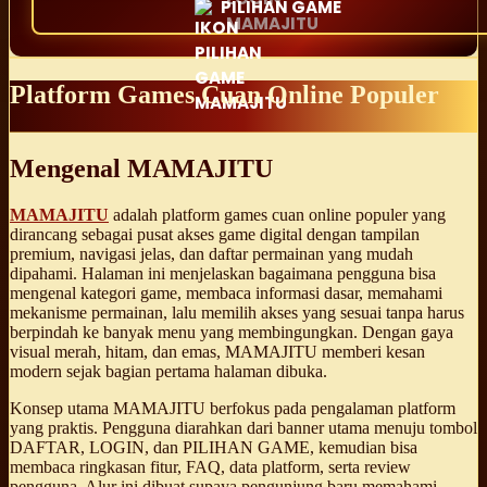
PILIHAN GAME
Platform Games Cuan Online Populer
Mengenal MAMAJITU
MAMAJITU
adalah platform games cuan online populer yang
dirancang sebagai pusat akses game digital dengan tampilan
premium, navigasi jelas, dan daftar permainan yang mudah
dipahami. Halaman ini menjelaskan bagaimana pengguna bisa
mengenal kategori game, membaca informasi dasar, memahami
mekanisme permainan, lalu memilih akses yang sesuai tanpa harus
berpindah ke banyak menu yang membingungkan. Dengan gaya
visual merah, hitam, dan emas, MAMAJITU memberi kesan
modern sejak bagian pertama halaman dibuka.
Konsep utama MAMAJITU berfokus pada pengalaman platform
yang praktis. Pengguna diarahkan dari banner utama menuju tombol
DAFTAR, LOGIN, dan PILIHAN GAME, kemudian bisa
membaca ringkasan fitur, FAQ, data platform, serta review
pengguna. Alur ini dibuat supaya pengunjung baru memahami