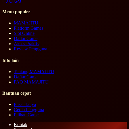
Menu
populer
MAMAJITU
Platform Games
Slot Online
Daftar Game
Akses Praktis
Review Pengguna
Info
lain
Tentang MAMAJITU
Daftar Game
FAQ MAMAJITU
Bantuan
cepat
Pusat Tanya
Cerita Pengguna
Pilihan Game
Kontak